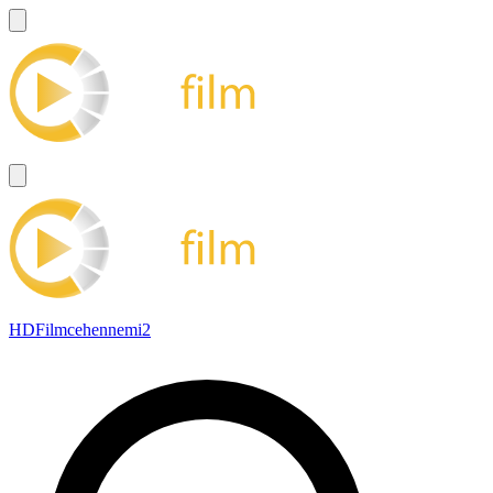
HDFilmcehennemi2