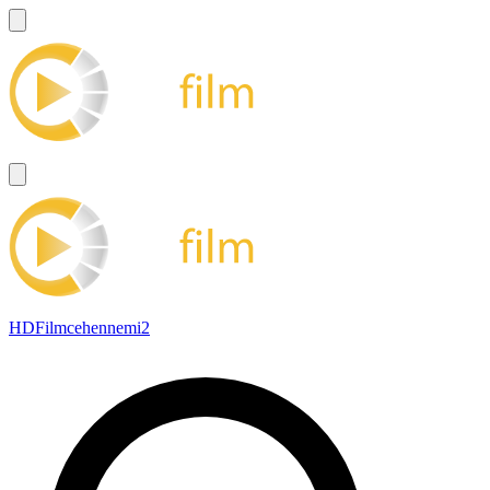
HDFilmcehennemi2