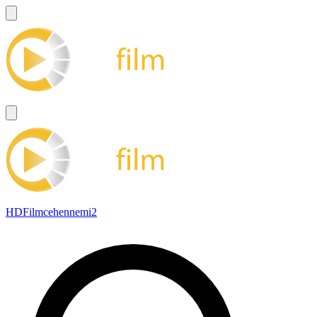
HDFilmcehennemi2