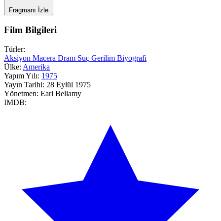
Fragmanı İzle
Film Bilgileri
Türler:
Aksiyon
Macera
Dram
Suç
Gerilim
Biyografi
Ülke:
Amerika
Yapım Yılı:
1975
Yayın Tarihi:
28 Eylül 1975
Yönetmen:
Earl Bellamy
IMDB: