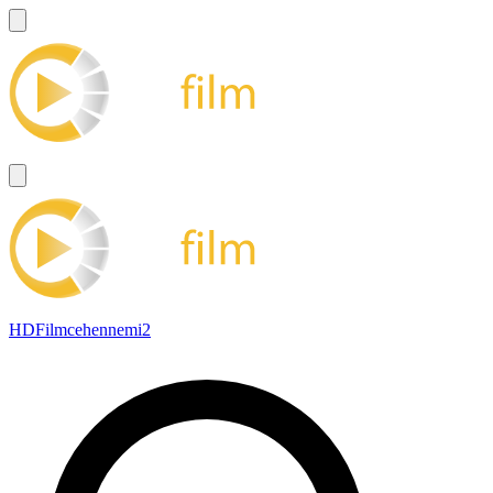
HDFilmcehennemi2