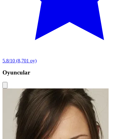
5.8/10
(8,701 oy)
Oyuncular