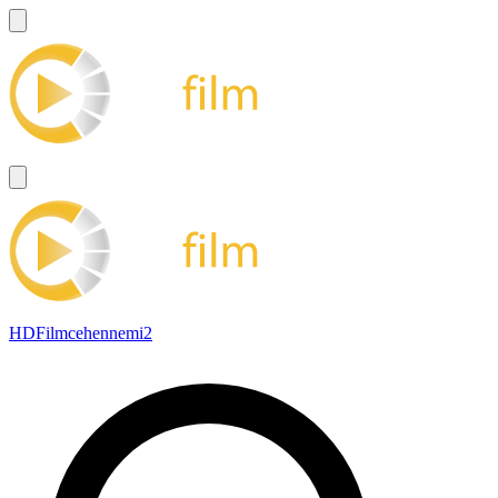
HDFilmcehennemi2