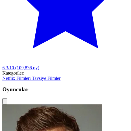
6.3/10
(109,836 oy)
Kategoriler:
Netflix Filmleri
Tavsiye Filmler
Oyuncular