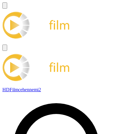
HDFilmcehennemi2