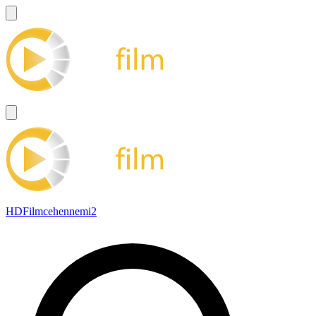
HDFilmcehennemi2