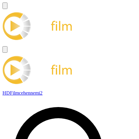
HDFilmcehennemi2