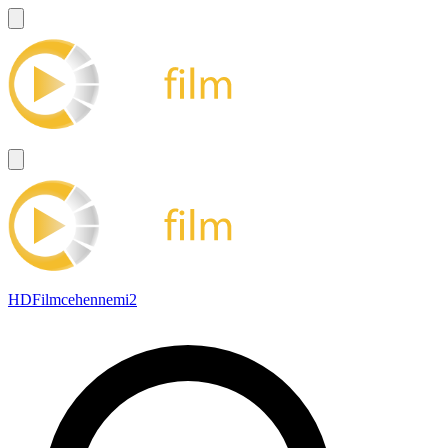
HDFilmcehennemi2