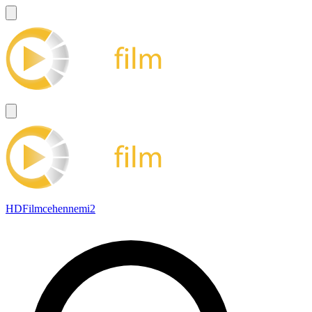
HDFilmcehennemi2