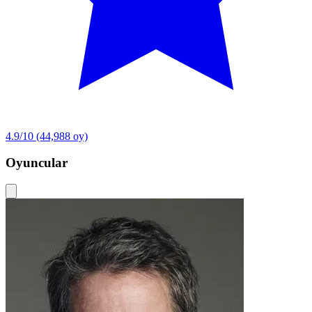
4.9/10
(44,988 oy)
Oyuncular