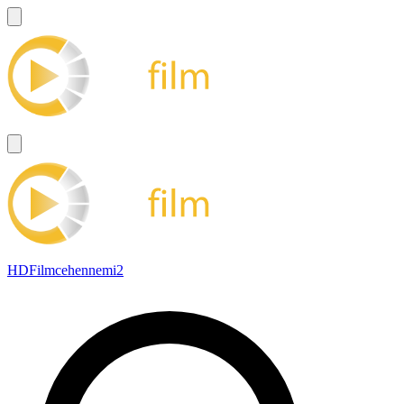
HDFilmcehennemi2