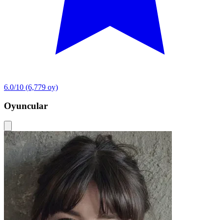
6.0/10
(6,779 oy)
Oyuncular