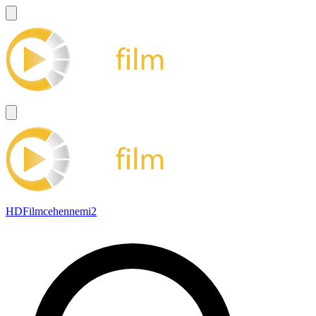
HDFilmcehennemi2