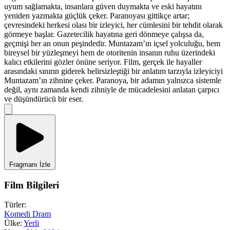
uyum sağlamakta, insanlara güven duymakta ve eski hayatını
yeniden yazmakta güçlük çeker. Paranoyası gittikçe artar;
çevresindeki herkesi olası bir izleyici, her cümlesini bir tehdit olarak
görmeye başlar. Gazetecilik hayatına geri dönmeye çalışsa da,
geçmişi her an onun peşindedir. Muntazam’ın içsel yolculuğu, hem
bireysel bir yüzleşmeyi hem de otoritenin insanın ruhu üzerindeki
kalıcı etkilerini gözler önüne seriyor. Film, gerçek ile hayaller
arasındaki sınırın giderek belirsizleştiği bir anlatım tarzıyla izleyiciyi
Muntazam’ın zihnine çeker. Paranoya, bir adamın yalnızca sistemle
değil, aynı zamanda kendi zihniyle de mücadelesini anlatan çarpıcı
ve düşündürücü bir eser.
Fragmanı İzle
Film Bilgileri
Türler:
Komedi
Dram
Ülke:
Yerli