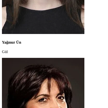
Yağmur Ün
Gül