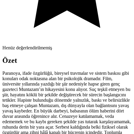
Henüz değerlendirilmemiş
Özet
Paranoya, ifade özgürlüğü, bireysel travmalar ve sistem baskısı gibi
konuları odak noktasına alan bir psikolojik dramadır. Film,
üniversite yıllarında yazdığı bir şiir nedeniyle hapse giren genç
gazeteci Muntazam’ın hikayesini konu alıyor. Suç teşkil etmeyen bu
şiir, hayatını köklü bir şekilde değiştirecek bir sürecin başlangıcını
tetikler. Hapiste bulunduğu dönemde yalnızlık, baskı ve belirsizlikle
baş etmeye çalışan Muntazam, dış dünyayla olan bağlantısını yavaş
yavaş kaybeder. En büyük darbeyi, babasının ölüm haberini dört
duvar arasında öğrenince alır. Cenazeye katılamamak, veda
edememek ve bu kaybı gereken şekilde yas tutarak karşılayamamak,
ruhunda derin bir yara açar. Serbest kaldığında belki fiziksel olarak
özgürdür ama zihni hâlâ kapalı bir hücrenin içindedir. Toplumla