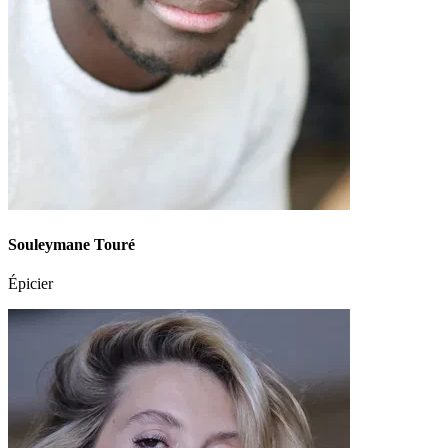
Souleymane Touré
Épicier