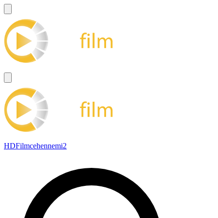
HDFilmcehennemi2