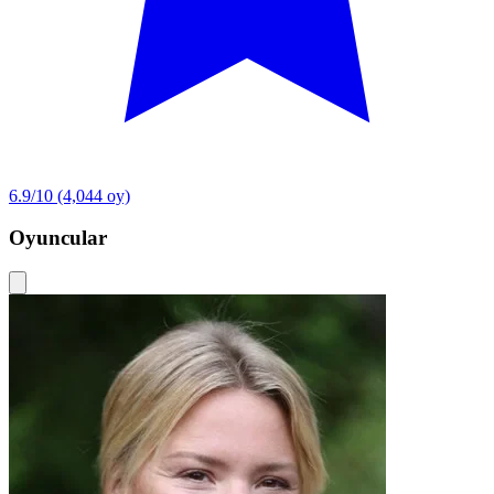
6.9/10
(4,044 oy)
Oyuncular