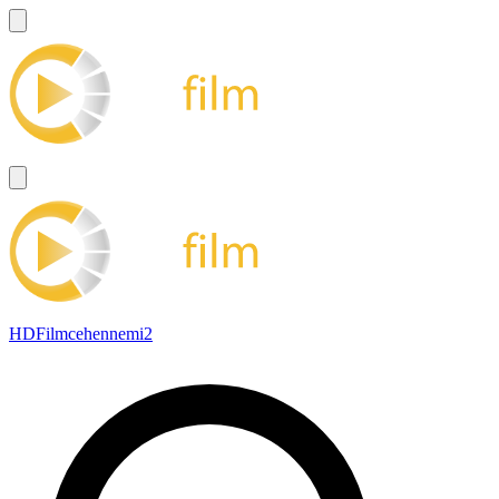
HDFilmcehennemi2