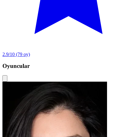
2.9/10
(79 oy)
Oyuncular