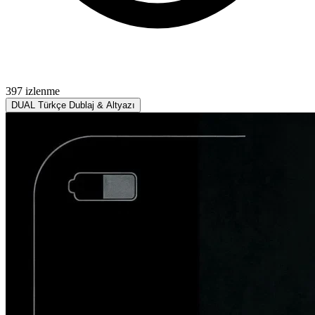
397 izlenme
DUAL
Türkçe Dublaj & Altyazı