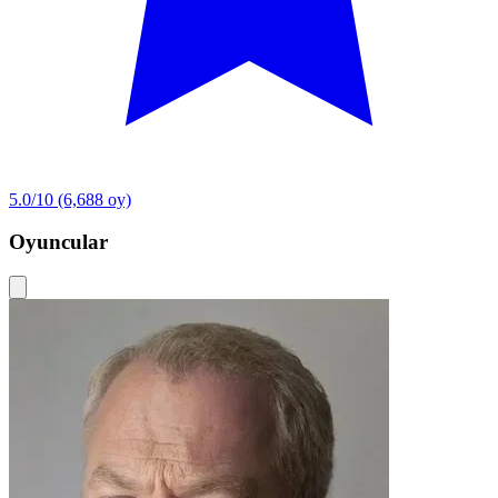
5.0/10
(6,688 oy)
Oyuncular