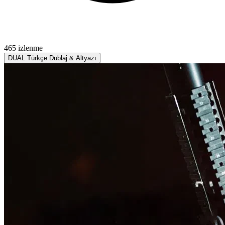
465 izlenme
DUAL
Türkçe Dublaj & Altyazı