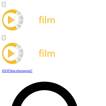
HDFilmcehennemi2