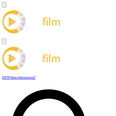
HDFilmcehennemi2