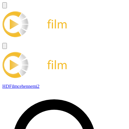
HDFilmcehennemi2