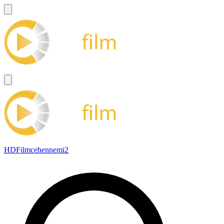
HDFilmcehennemi2