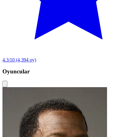
4.3/10
(4,394 oy)
Oyuncular