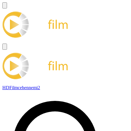
HDFilmcehennemi2