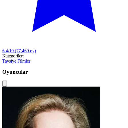
6.4/10
(77,469 oy)
Kategoriler:
Tavsiye Filmler
Oyuncular