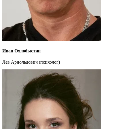
Иван Охлобыстин
Лев Арнольдович (психолог)