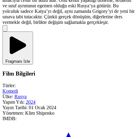
amacıyla cesur bir adım atar: Onu kendi yaşadığı döneme, sefaletin
ve sınıf ayrımının egemen olduğu eski Rusya’ya götürür. Bu
yolculuk sadece Katya’yı değil, aynı zamanda Grigory’yi de yeni bir
sınava tabi tutacaktır. Çünkü gerçek dönüşüm, diğerlerine ders
vermekle değil, birlikte değişim sağlamakla gerçekleşir.
Fragmanı İzle
Film Bilgileri
Türler:
Komedi
Ülke:
Rusya
Yapım Yılı:
2024
Yayın Tarihi:
01 Ocak 2024
Yönetmen:
Klim Shipenko
IMDB: