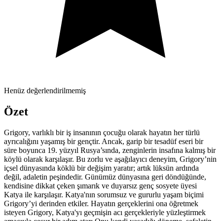
Henüz değerlendirilmemiş
Özet
Grigory, varlıklı bir iş insanının çocuğu olarak hayatın her türlü
ayrıcalığını yaşamış bir gençtir. Ancak, garip bir tesadüf eseri bir
süre boyunca 19. yüzyıl Rusya’sında, zenginlerin insafına kalmış bir
köylü olarak karşılaşır. Bu zorlu ve aşağılayıcı deneyim, Grigory’nin
içsel dünyasında köklü bir değişim yaratır; artık lüksün ardında
değil, adaletin peşindedir. Günümüz dünyasına geri döndüğünde,
kendisine dikkat çeken şımarık ve duyarsız genç sosyete üyesi
Katya ile karşılaşır. Katya'nın sorumsuz ve gururlu yaşam biçimi
Grigory’yi derinden etkiler. Hayatın gerçeklerini ona öğretmek
isteyen Grigory, Katya'yı geçmişin acı gerçekleriyle yüzleştirmek