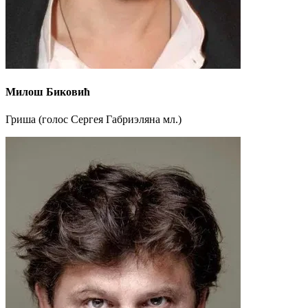
Милош Биковић
Гриша (голос Сергея Габриэляна мл.)