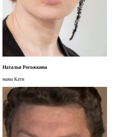
Наталья Рогожкина
мама Кати