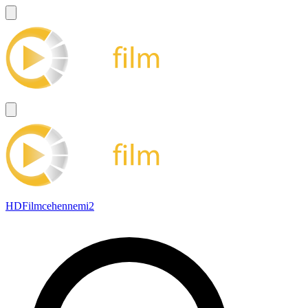
HDFilmcehennemi2