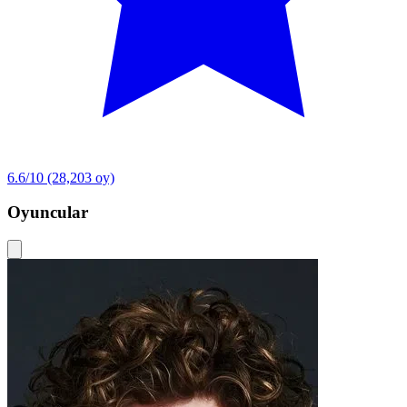
6.6/10
(28,203 oy)
Oyuncular