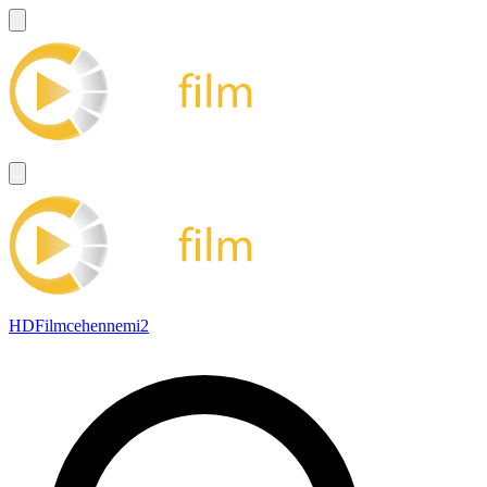
HDFilmcehennemi2