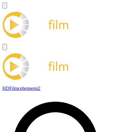
HDFilmcehennemi2