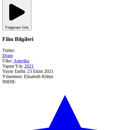
Fragmanı İzle
Film Bilgileri
Türler:
Dram
Ülke:
Amerika
Yapım Yılı:
2021
Yayın Tarihi:
23 Ekim 2021
Yönetmen:
Elisabeth Röhm
IMDB: