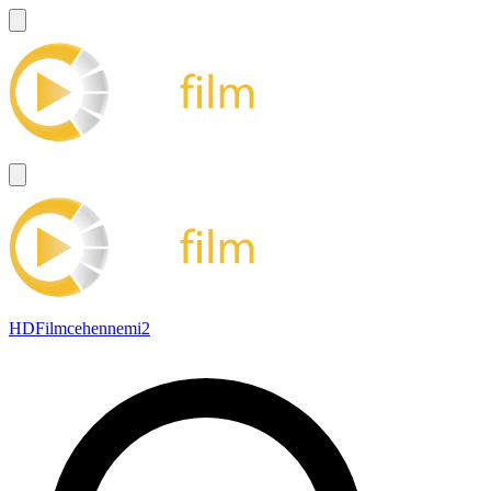
HDFilmcehennemi2