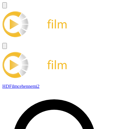
HDFilmcehennemi2