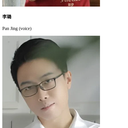
李璐
Pan Jing (voice)