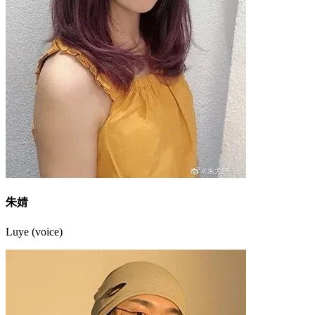
朱婧
Luye (voice)