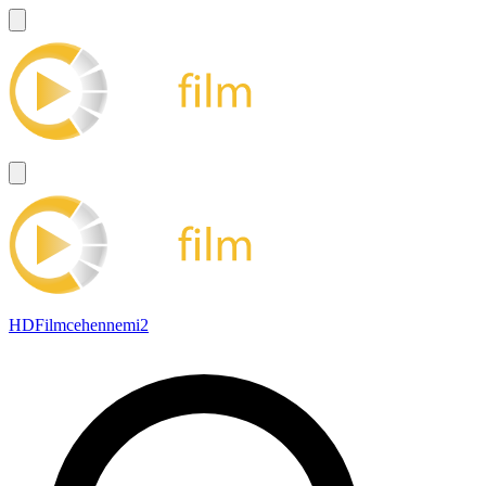
HDFilmcehennemi2