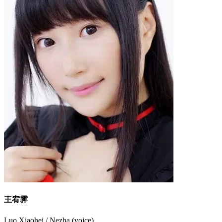
王宥霁
Luo Xiaohei / Nezha (voice)