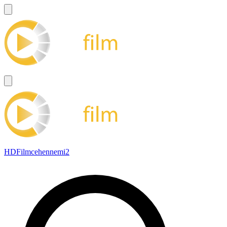
HDFilmcehennemi2