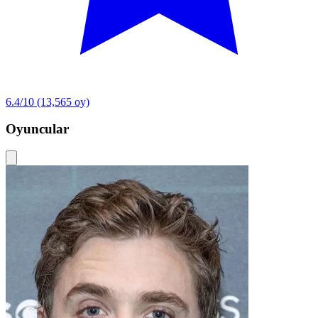
6.4/10
(13,565 oy)
Oyuncular