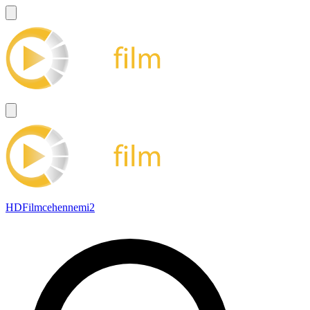
HDFilmcehennemi2