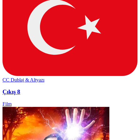
CC
Dublaj & Altyazı
Çıkış 8
Film