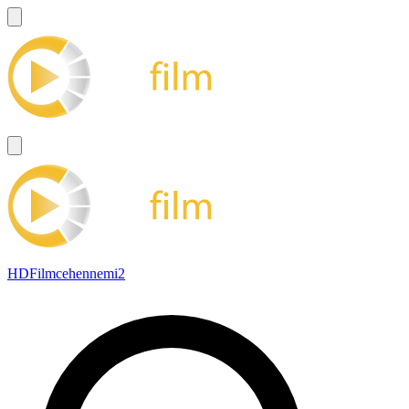
HDFilmcehennemi2