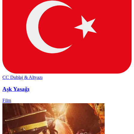
CC
Dublaj & Altyazı
Aşk Yasağı
Film