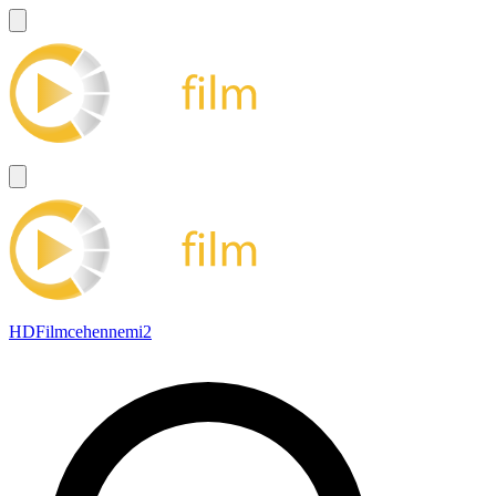
HDFilmcehennemi2