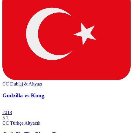
CC
Dublaj & Altyazı
Godzilla vs Kong
2018
5.1
CC
Türkçe Altyazılı