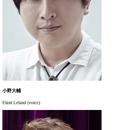
小野大輔
Eliott Leland (voice)