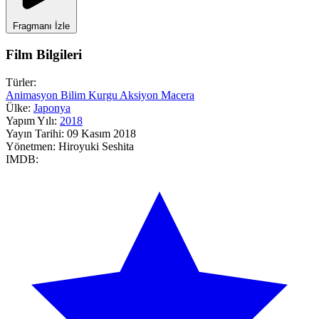
Fragmanı İzle
Film Bilgileri
Türler:
Animasyon
Bilim Kurgu
Aksiyon
Macera
Ülke:
Japonya
Yapım Yılı:
2018
Yayın Tarihi:
09 Kasım 2018
Yönetmen:
Hiroyuki Seshita
IMDB: