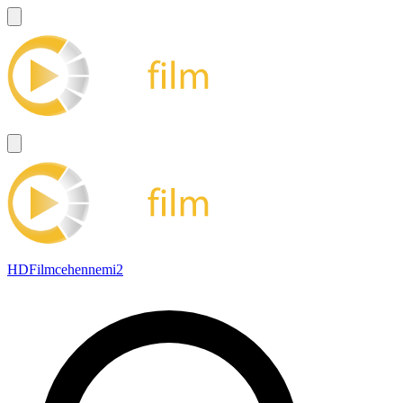
HDFilmcehennemi2