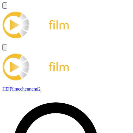
HDFilmcehennemi2