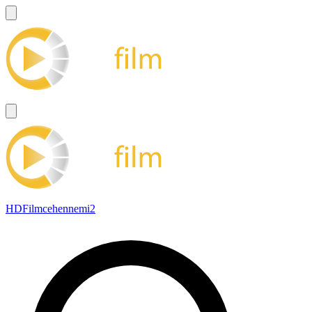
HDFilmcehennemi2