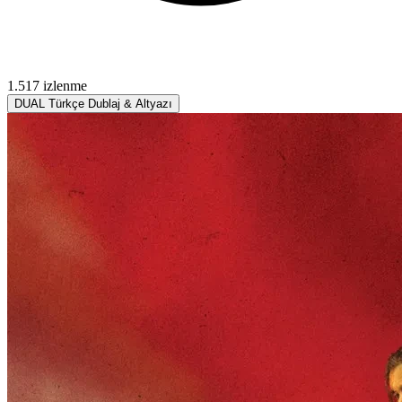
1.517 izlenme
DUAL
Türkçe Dublaj & Altyazı