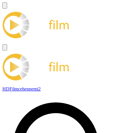
HDFilmcehennemi2