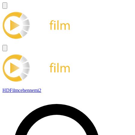
HDFilmcehennemi2