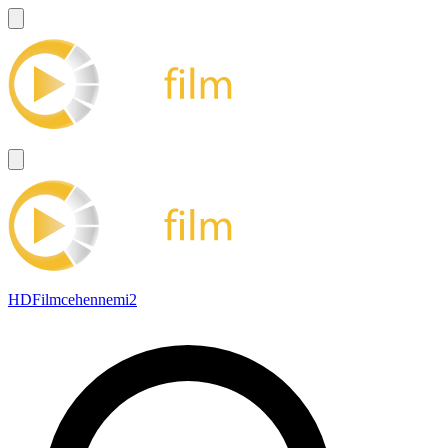
HDFilmcehennemi2