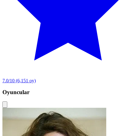
7.0/10
(6,151 oy)
Oyuncular