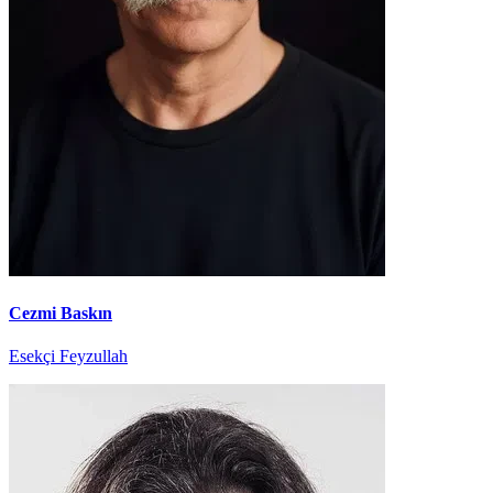
Cezmi Baskın
Esekçi Feyzullah