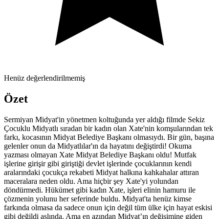
Henüz değerlendirilmemiş
Özet
Sermiyan Midyat'in yönetmen koltuğunda yer aldığı filmde Sekiz
Çocuklu Midyatlı sıradan bir kadın olan Xate'nin komşularından tek
farkı, kocasının Midyat Belediye Başkanı olmasıydı. Bir gün, başına
gelenler onun da Midyatlılar'ın da hayatını değiştirdi! Okuma
yazması olmayan Xate Midyat Belediye Başkanı oldu! Mutfak
işlerine girişir gibi giriştiği devlet işlerinde çocuklarının kendi
aralarındaki çocukça rekabeti Midyat halkına kahkahalar attıran
maceralara neden oldu. Ama hiçbir şey Xate'yi yolundan
döndürmedi. Hükümet gibi kadın Xate, işleri elinin hamuru ile
çözmenin yolunu her seferinde buldu. Midyat'ta henüz kimse
farkında olmasa da sadece onun için değil tüm ülke için hayat eskisi
gibi değildi aslında. Ama en azından Midyat’ın değişimine giden