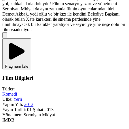
yol, kahkahalarla doluydu! Filmin senaryo yazarı ve yönetmeni
Sermiyan Midyat da aynı zamanda filmin oyuncularından biri.
Demet Akbağ, yedi oğlu ve bir kızı ile kendini Belediye Başkanı
olarak bulan Xate karakteri ile sinema perdesinde yine
unutulmayacak bir karakter yaratıyor ve seyirciye yine neşe dolu bir
film vaadediyor.
Fragmanı İzle
Film Bilgileri
Türler:
Komedi
Ülke:
Yerli
Yapım Yılı:
2013
Yayın Tarihi:
01 Şubat 2013
Yönetmen:
Sermiyan Midyat
IMDB: