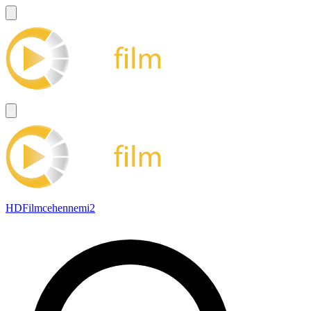
HDFilmcehennemi2