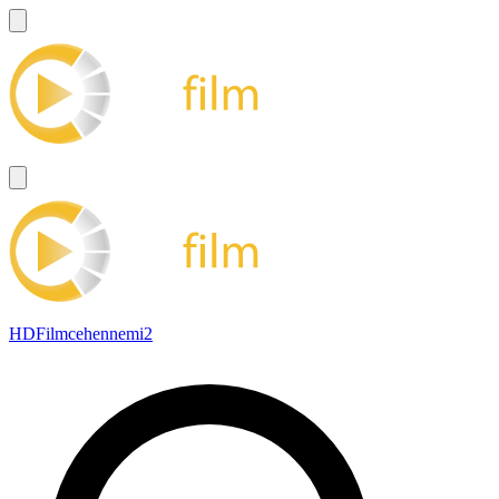
HDFilmcehennemi2