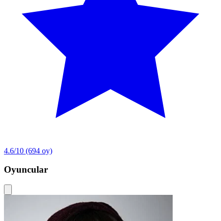
4.6/10
(694 oy)
Oyuncular