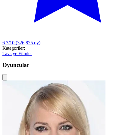
6.3/10
(326,875 oy)
Kategoriler:
Tavsiye Filmler
Oyuncular