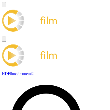
HDFilmcehennemi2