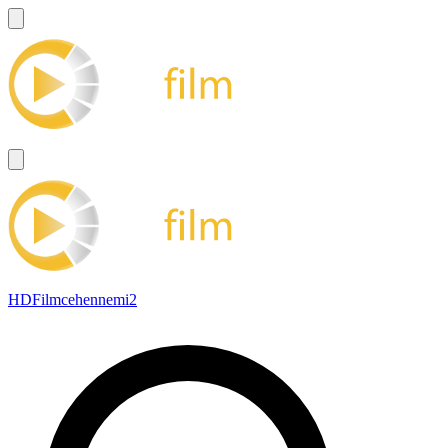
HDFilmcehennemi2