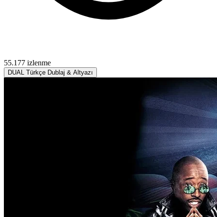
55.177 izlenme
DUAL
Türkçe Dublaj & Altyazı