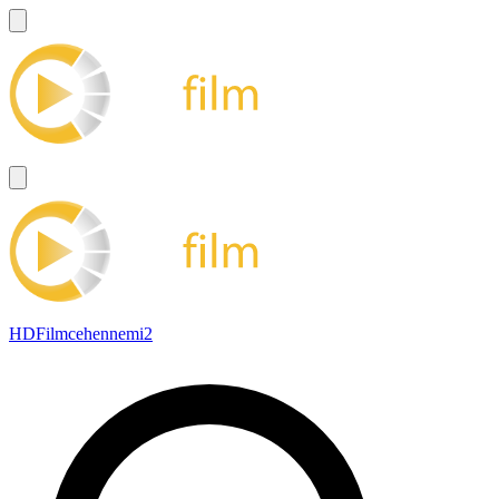
HDFilmcehennemi2