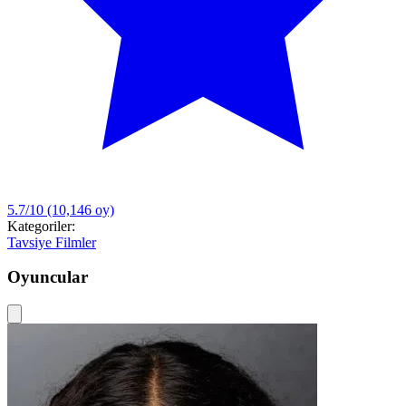
5.7/10
(10,146 oy)
Kategoriler:
Tavsiye Filmler
Oyuncular