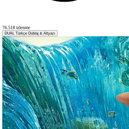
76.518 izlenme
DUAL
Türkçe Dublaj & Altyazı