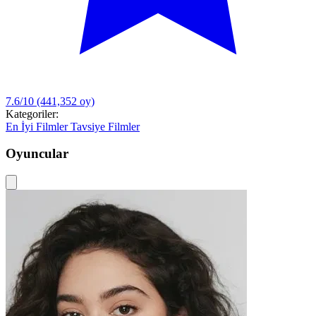
7.6/10
(441,352 oy)
Kategoriler:
En İyi Filmler
Tavsiye Filmler
Oyuncular