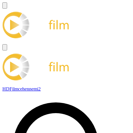
HDFilmcehennemi2