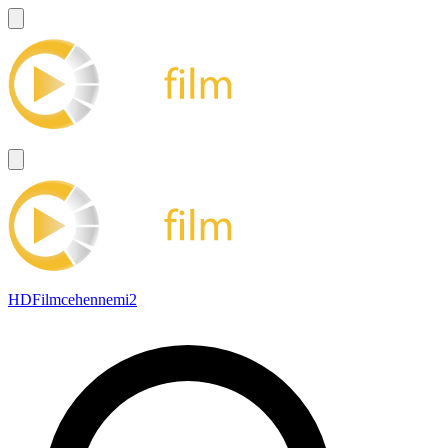
HDFilmcehennemi2