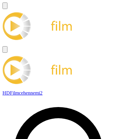
HDFilmcehennemi2