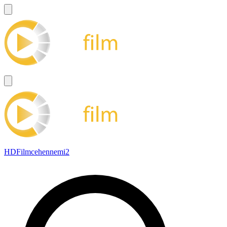
HDFilmcehennemi2