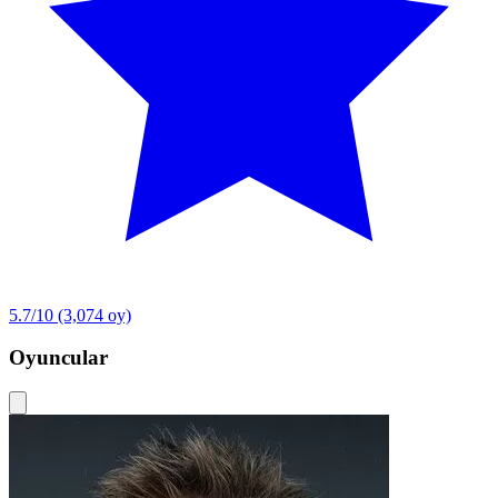
5.7/10
(3,074 oy)
Oyuncular