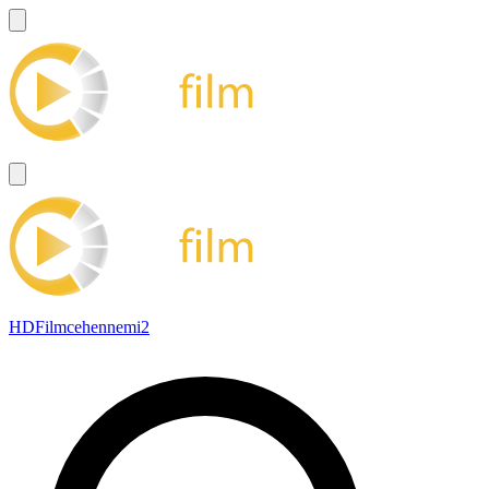
HDFilmcehennemi2